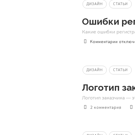
Design
ДИЗАЙН
СТАТЬИ
CC
—
Ошибки рег
убийца
Sketch
Какие ошибки регистр
к
Комментарии
отключ
записи
Ошибки
регистр
Финоло
ДИЗАЙН
СТАТЬИ
Логотип за
Логотип заказчика — это
2 комментария