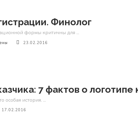
истрации. Финолог
ационной формы критичны для ...
ены
23.02.2016
ации.
г
казчика: 7 фактов о логотипе
 особая история. ...
17.02.2016