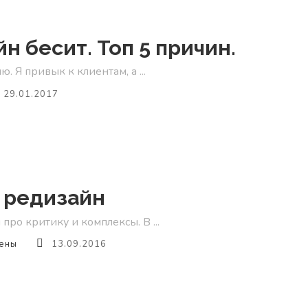
енным?
н бесит. Топ 5 причин.
. Я привык к клиентам, а ...
29.01.2017
 редизайн
ро критику и комплексы. В ...
ены
13.09.2016
йн