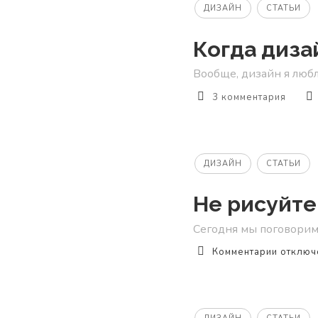
дизайн
ДИЗАЙН
СТАТЬИ
соврем
Когда дизай
Вообще, дизайн я люблю
3 комментария
ДИЗАЙН
СТАТЬИ
Не рисуйте
Сегодня мы поговорим п
к
Комментарии
отключ
записи
Не
рисуйте
редиза