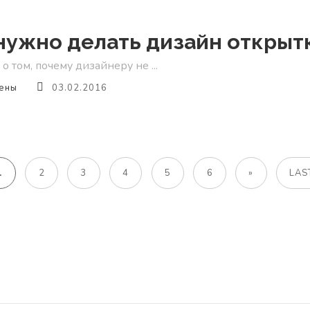
нужно делать дизайн открыт
о том, почему дизайнеру не ...
ены
03.02.2016
1
2
3
4
5
6
»
LAS
и