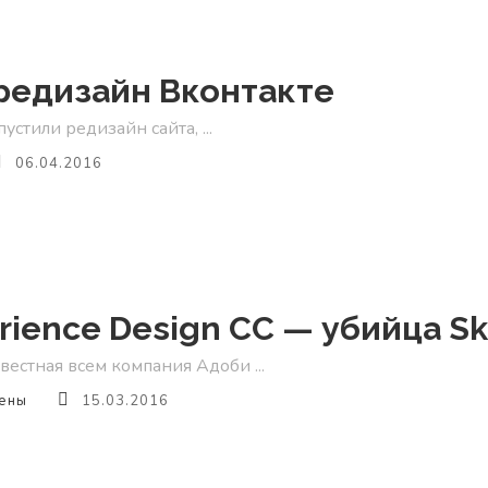
редизайн Вконтакте
стили редизайн сайта, ...
06.04.2016
rience Design CC — убийца S
вестная всем компания Адоби ...
ены
15.03.2016
nce