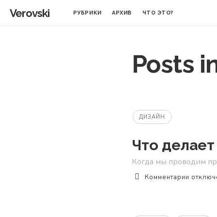
Verovski
РУБРИКИ
АРХИВ
ЧТО ЭТО?
Posts i
ДИЗАЙН
Что делает
Когда мы проводим про
к
Комментарии
отключ
записи
Что
делает