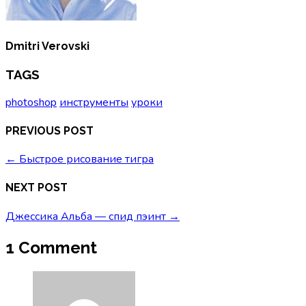
Dmitri Verovski
TAGS
photoshop
инструменты
уроки
PREVIOUS POST
←
Быстрое рисование тигра
NEXT POST
Джессика Альба — спид пэинт
→
1 Comment