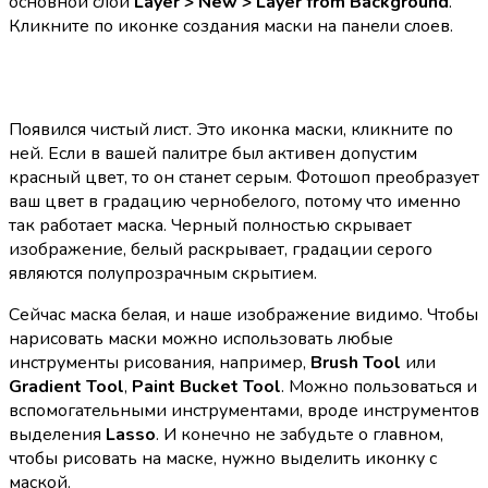
основной слой
Layer > New > Layer from Background
.
Кликните по иконке создания маски на панели слоев.
Появился чистый лист. Это иконка маски, кликните по
ней. Если в вашей палитре был активен допустим
красный цвет, то он станет серым. Фотошоп преобразует
ваш цвет в градацию чернобелого, потому что именно
так работает маска. Черный полностью скрывает
изображение, белый раскрывает, градации серого
являются полупрозрачным скрытием.
Сейчас маска белая, и наше изображение видимо. Чтобы
нарисовать маски можно использовать любые
инструменты рисования, например,
Brush Tool
или
Gradient Tool
,
Paint Bucket Tool
. Можно пользоваться и
вспомогательными инструментами, вроде инструментов
выделения
Lasso
. И конечно не забудьте о главном,
чтобы рисовать на маске, нужно выделить иконку с
маской.