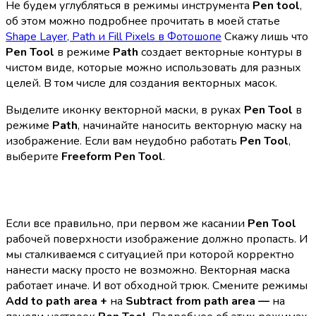
Не будем углубляться в режимы инструмента
Pen tool
,
об этом можно подробнее прочитать в моей статье
Shape Layer, Path и Fill Pixels в Фотошопе
Скажу лишь что
Pen Tool
в режиме
Path
создает векторные контуры в
чистом виде, которые можно использовать для разных
целей. В том числе для создания векторных масок.
Выделите иконку векторной маски, в руках
Pen Tool
в
режиме
Path
, начинайте наносить векторную маску на
изображение. Если вам неудобно работать
Pen Tool
,
выберите
Freeform Pen Tool
.
Если все правильно, при первом же касании
Pen Tool
рабочей поверхности изображение должно пропасть. И
мы сталкиваемся с ситуацией при которой корректно
нанести маску просто не возможно. Векторная маска
работает иначе. И вот обходной трюк. Смените режимы
Add to path area +
на
Subtract from path area —
на