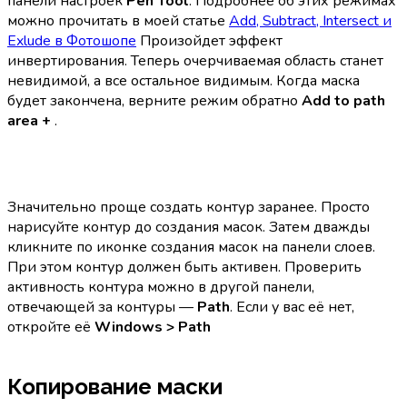
панели настроек
Pen Tool
. Подробнее об этих режимах
можно прочитать в моей статье
Add, Subtract, Intersect и
Exlude в Фотошопе
Произойдет эффект
инвертирования. Теперь очерчиваемая область станет
невидимой, а все остальное видимым. Когда маска
будет закончена, верните режим обратно
Add to path
area +
.
Значительно проще создать контур заранее. Просто
нарисуйте контур до создания масок. Затем дважды
кликните по иконке создания масок на панели слоев.
При этом контур должен быть активен. Проверить
активность контура можно в другой панели,
отвечающей за контуры —
Path
. Если у вас её нет,
откройте её
Windows > Path
Копирование маски