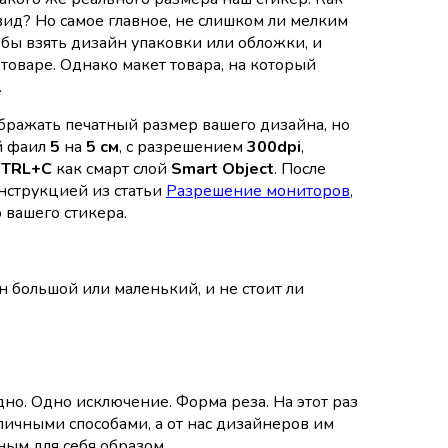
 вид? Но самое главное, не слишком ли мелким
о бы взять дизайн упаковки или обложки, и
товаре. Однако макет товара, на который
.
ображать печатный размер вашего дизайна, но
ой фаил
5
на
5 см
, с разрешением
300dpi
,
CTRL+C
как смарт слой
Smart Object
. После
инструкцией из статьи
Разрешение мониторов
,
 вашего стикера.
н большой или маленький, и не стоит ли
дно. Одно исключение. Форма реза. На этот раз
личными способами, а от нас дизайнеров им
ным для себя образом.