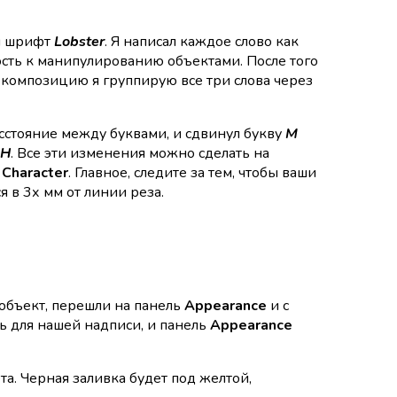
ый шрифт
Lobster
. Я написал каждое слово как
ость к манипулированию объектами. После того
 композицию я группирую все три слова через
расстояние между буквами, и сдвинул букву
M
H
. Все эти изменения можно сделать на
 Character
. Главное, следите за тем, чтобы ваши
 в 3х мм от линии реза.
объект, перешли на панель
Appearance
и с
ль для нашей надписи, и панель
Appearance
та. Черная заливка будет под желтой,