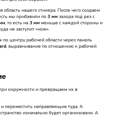
ая область нашего стикера. После чего создаем
 есть мы прибавили по
3 мм
зазора под рез с
мм
, то есть на
3 мм
меньше с каждой стороны и
уда не заступит «нож».
 по центру рабочей области через панель
ard
, выравнивание по отношению к рабочей
ие
е три окружности и превращаем их в
 и переместить направляющие туда. А
остранство изначально будет организовано. А