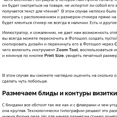
он будет смотреться на товаре, не испортит ли собой его
получается текст для чтения? В этом случае неплохо был
поиграть с расположением и размером стикера прямо на 
будет клеиться стикер не всегда в наличии. Есть и другое
Иллюстратор, к сожалению, не дает нам возможность от
вы всегда можете перескочить в
Фотошоп
, создать пуст
скопировать дизайн и перекинуть его в Фотошоп через
чего включить инструмент
Zoom Tool
, воспользоваться 
и кликнув по кнопке
Print Size
, увидеть печатный размер
В этом случае вы сможете наглядно оценить на сколько о
сделать чуть побольше.
Размечаем блиды и контуры визитки
С блидами все обстоит так же как и с флаерами и чем уго
она круглая. Технологически типографии решают это раз
нужна форма реза. Но для начала разметим стикер понят