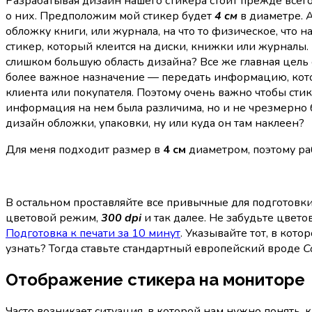
Разрабатывая дизайн нашего стикера стоит прежде всего 
о них. Предположим мой стикер будет
4 см
в диаметре. А
обложку книги, или журнала, на что то физическое, что 
стикер, который клеится на диски, книжки или журналы.
слишком большую область дизайна? Все же главная цель
более важное назначение — передать информацию, кото
клиента или покупателя. Поэтому очень важно чтобы сти
информация на нем была различима, но и не чрезмерно
дизайн обложки, упаковки, ну или куда он там наклеен?
Для меня подходит размер в
4 см
диаметром, поэтому ра
В остальном проставляйте все привычные для подготовки
цветовой режим,
300 dpi
и так далее. Не забудьте цвето
Подготовка к печати за 10 минут
. Указывайте тот, в кот
узнать? Тогда ставьте стандартный европейский вроде
C
Отображение стикера на мониторе
Часто возникает ситуация, в которой нам нужно понять, 