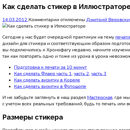
Как сделать стикер в Иллюстратор
к
14.03.2012
Комментарии
отключены
Дмитрий Веровски
записи
Как
Сегодня у нас будет очередной практикум на тему
печати
сделать
дизайн для стикера и соответствующим образом подготов
стикер
вы подключились к Хронофагу недавно, начните изучение
в
так как повторять одно и тоже из урока в урока невозмо
Иллюстраторе
Подготовка к печати за 10 минут
Как сделать Флаер часть 1
,
часть 2
,
часть 3
Как сделать визитку в Кореле
Как сделать визитку в Фотошопе
И не забудьте заглянуть в наш раздел
Мастерская
, где м
с учетом всех реальных требований, будь то печать или в
Размеры стикера