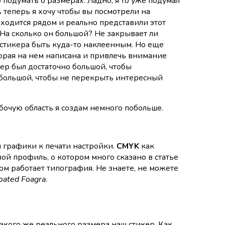
подумать о размерах. Ладно, я то уже подумал
 теперь я хочу чтобы вы посмотрели на
находится рядом и реально представили этот
 На сколько он большой? Не закрывает ли
 стикера быть куда-то наклеенным. Но еще
рая на нем написана и привлечь внимание
кер был достаточно большой, чтобы
 большой, чтобы не перекрыть интересный
бочую область я создам немного побольше.
 графики к печати настройки.
CMYK
как
вой профиль, о котором много сказано в статье
ором работает типография. Не знаете, не можете
oated Foagra
.
какого же реального размера наш стикер. Как