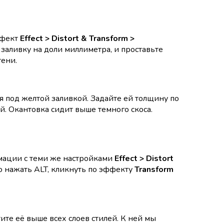
ффект
Effect > Distort & Transform >
заливку на доли миллиметра, и проставьте
тени.
я под желтой заливкой. Задайте ей толщину по
ой. Окантовка сидит выше темного скоса.
рмации с теми же настройками
Effect > Distort
о нажать ALT, кликнуть по эффекту
Transform
ите её выше всех слоев стилей. К ней мы