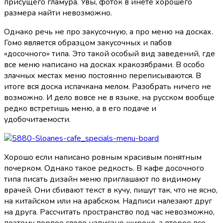
присущего гламура. Увы, фоток в инете хорошего
размера найти невозможно.
Однако речь не про закусочную, а про меню на досках.
Гомо является образцом закусочных и пабов
«досочного» типа. Это такой особый вид заведений, где
все меню написано на досках кракозябрами. В особо
злачных местах меню постоянно переписываются. В
итоге вся доска испачкана мелом. Разобрать ничего не
возможно. И дело вовсе не в языке, на русском вообще
редко встретишь меню, а в его подаче и
удобочитаемости.
Хорошо если написано ровным красивым понятным
почерком. Однако такое редкость. В кафе досочного
типа писать дизайн меню приглашают по видимому
врачей. Они сбивают текст в кучу, пишут так, что не ясно,
на китайском или на арабском. Надписи налезают друг
на друга. Рассчитать пространство под час невозможно,
поэтому первое слово написано широко, а второе все