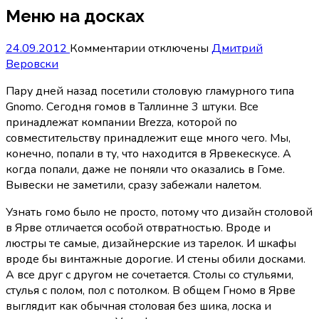
Меню на досках
к
24.09.2012
Комментарии
отключены
Дмитрий
записи
Веровски
Меню
Пару дней назад посетили столовую гламурного типа
на
Gnomo. Сегодня гомов в Таллинне 3 штуки. Все
досках
принадлежат компании Brezza, которой по
совместительству принадлежит еще много чего. Мы,
конечно, попали в ту, что находится в Ярвекескусе. А
когда попали, даже не поняли что оказались в Гоме.
Вывески не заметили, сразу забежали налетом.
Узнать гомо было не просто, потому что дизайн столовой
в Ярве отличается особой отвратностью. Вроде и
люстры те самые, дизайнерские из тарелок. И шкафы
вроде бы винтажные дорогие. И стены обили досками.
А все друг с другом не сочетается. Столы со стульями,
стулья с полом, пол с потолком. В общем Гномо в Ярве
выглядит как обычная столовая без шика, лоска и