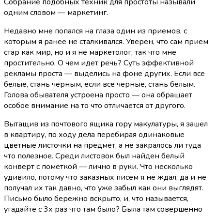
Собрание подобных техник для простоты называли
одним словом — маркетинг.
Недавно мне попался на глаза один из приемов, с
которым я ранее не сталкивался. Уверен, что сам прием
стар как мир, но и я не маркетолог, так что мне
простительно. О чем идет речь? Суть эффективной
рекламы проста — выделись на фоне других. Если все
белые, стань черным, если все черные, стань белым.
Голова обывателя устроена просто — она обращает
особое внимание на то что отличается от другого.
Вытащив из почтового ящика гору макулатуры, я зашел
в квартиру, по ходу дела перебирая одинаковые
цветные листочки на предмет, а не закралось ли туда
что полезное. Среди листовок был найден белый
конверт с пометкой — лично в руки. Что несколько
удивило, потому что заказных писем я не ждал, да и не
получал их так давно, что уже забыл как они выглядят.
Письмо было бережно вскрыто, и, что называется,
угадайте с 3х раз что там было? Была там совершенно