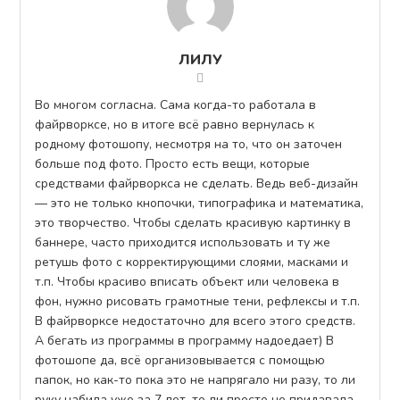
ЛИЛУ
Во многом согласна. Сама когда-то работала в
файрворксе, но в итоге всё равно вернулась к
родному фотошопу, несмотря на то, что он заточен
больше под фото. Просто есть вещи, которые
средствами файрворкса не сделать. Ведь веб-дизайн
— это не только кнопочки, типографика и математика,
это творчество. Чтобы сделать красивую картинку в
баннере, часто приходится использовать и ту же
ретушь фото с корректирующими слоями, масками и
т.п. Чтобы красиво вписать объект или человека в
фон, нужно рисовать грамотные тени, рефлексы и т.п.
В файрворксе недостаточно для всего этого средств.
А бегать из программы в программу надоедает) В
фотошопе да, всё организовывается с помощью
папок, но как-то пока это не напрягало ни разу, то ли
руку набила уже за 7 лет, то ли просто не придавала