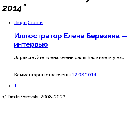
2014"
Люди
Статьи
Иллюстратор Елена Березина —
интервью
Здравствуйте Елена, очень рады Вас видеть у нас.
...
к
Комментарии
отключены
12.08.2014
записи
1
Иллюстратор
Елена
© Dmitri Verovski, 2008-2022
Березина
—
интервью