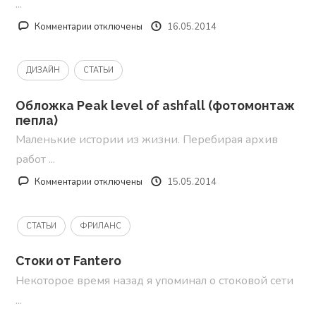
...
к
Комментарии
отключены
16.05.2014
записи
Умные
ДИЗАЙН
СТАТЬИ
часы
от
Обложка Peak level of ashfall (фотомонтаж
Apple,
пепла)
какими
они
Маленькие истории из жизни. Перебирая архив
будут?
работ ...
к
Комментарии
отключены
15.05.2014
записи
Обложка
СТАТЬИ
ФРИЛАНС
Peak
level
Стоки от Fantero
of
ashfall
Некоторое время назад я упоминал о стоковой сети
(фотомонтаж
...
пепла)