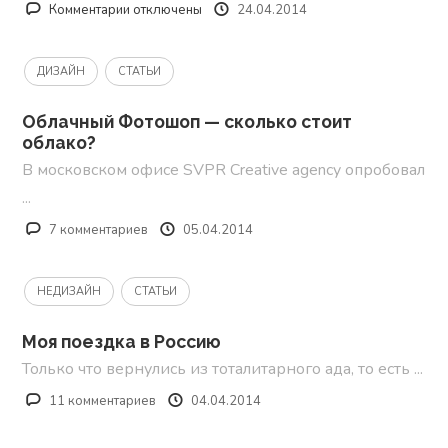
к
Комментарии
отключены
24.04.2014
записи
Стоки
ДИЗАЙН
СТАТЬИ
от
Fantero
Облачный Фотошоп — сколько стоит
облако?
В московском офисе SVPR Creative agency опробовал
...
7 комментариев
05.04.2014
НЕДИЗАЙН
СТАТЬИ
Моя поездка в Россию
Только что вернулись из тоталитарного ада, то есть ...
11 комментариев
04.04.2014