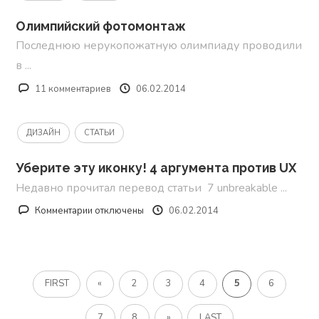
любим
Олимпийский фотомонтаж
лица
или
Последнюю нерукопожатную олимпиаду проводили
мифы
в ...
первого
11 комментариев
06.02.2014
экрана
ДИЗАЙН
СТАТЬИ
Уберите эту иконку! 4 аргумента против UX
Недавно прочитал перевод статьи 7 unbreakable ...
к
Комментарии
отключены
06.02.2014
записи
Уберите
эту
иконку!
FIRST
«
2
3
4
5
6
4
аргумента
7
8
»
LAST