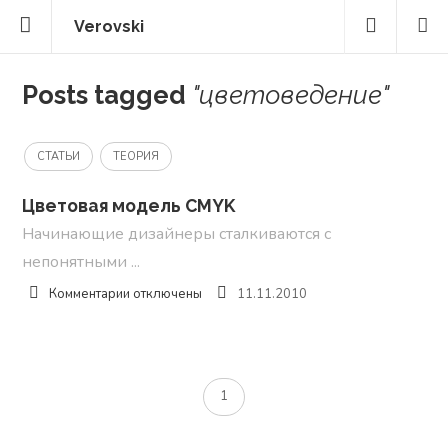
Verovski
Posts tagged
"цветоведение"
СТАТЬИ
ТЕОРИЯ
Цветовая модель CMYK
Начинающие дизайнеры сталкиваются с
непонятными ...
к
Комментарии
отключены
11.11.2010
записи
Цветовая
модель
CMYK
1